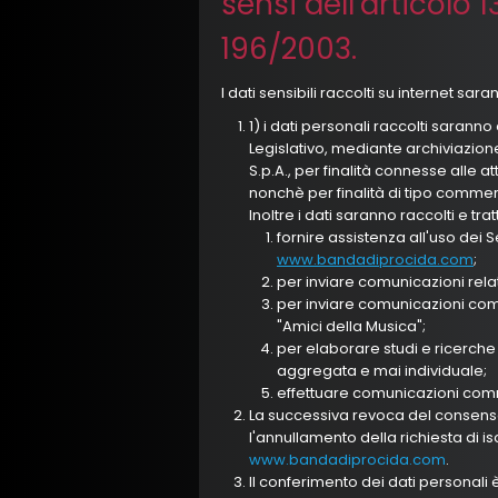
sensi dell'articolo 
196/2003.
I dati sensibili raccolti su internet saran
1) i dati personali raccolti saranno
Legislativo, mediante archiviazio
S.p.A., per finalità connesse alle att
nonchè per finalità di tipo commerci
Inoltre i dati saranno raccolti e tratt
fornire assistenza all'uso dei Se
www.bandadiprocida.com
;
per inviare comunicazioni relativ
per inviare comunicazioni comm
"Amici della Musica";
per elaborare studi e ricerche 
aggregata e mai individuale;
effettuare comunicazioni comme
La successiva revoca del consens
l'annullamento della richiesta di isc
www.bandadiprocida.com
.
Il conferimento dei dati personali è 