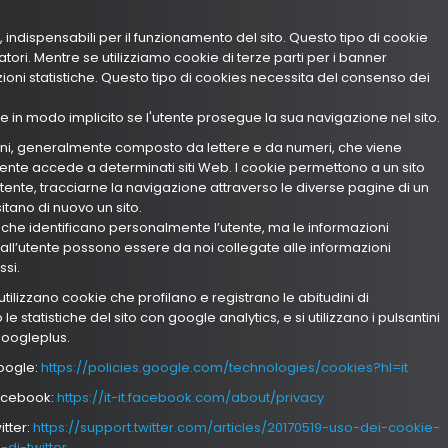
ci, indispensabili per il funzionamento del sito. Questo tipo di cookie
ori. Mentre se utilizziamo cookie di terze parti per i banner
zioni statistiche. Questo tipo di cookies necessita del consenso dei
 in modo implicito se l'utente prosegue la sua navigazione nel sito.
ioni, generalmente composto da lettere e da numeri, che viene
tente accede a determinati siti Web. I cookie permettono a un sito
utente, tracciarne la navigazione attraverso le diverse pagine di un
sitano di nuovo un sito.
che identificano personalmente l’utente, ma le informazioni
all’utente possono essere da noi collegate alle informazioni
ssi.
i utilizzano cookie che profilano e registrano le abitudini di
e statistiche del sito con google analytics, e si utilizzano i pulsantini
googleplus.
google:
https://policies.google.com/technologies/cookies?hl=it
facebook:
https://it-it.facebook.com/about/privacy
itter:
https://support.twitter.com/articles/20170519-uso-dei-cookie-
-di-twitter