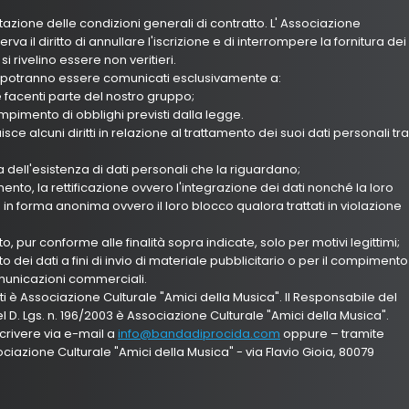
ttazione delle condizioni generali di contratto. L' Associazione
erva il diritto di annullare l'iscrizione e di interrompere la fornitura dei
 si rivelino essere non veritieri.
ti potranno essere comunicati esclusivamente a:
e facenti parte del nostro gruppo;
empimento di obblighi previsti dalla legge.
buisce alcuni diritti in relazione al trattamento dei suoi dati personali tra
ma dell'esistenza di dati personali che la riguardano;
amento, la rettificazione ovvero l'integrazione dei dati nonché la loro
in forma anonima ovvero il loro blocco qualora trattati in violazione
nto, pur conforme alle finalità sopra indicate, solo per motivi legittimi;
nto dei dati a fini di invio di materiale pubblicitario o per il compimento
omunicazioni commerciali.
ti è Associazione Culturale "Amici della Musica". Il Responsabile del
el D. Lgs. n. 196/2003 è Associazione Culturale "Amici della Musica".
rivere via e-mail a
info@bandadiprocida.com
oppure – tramite
iazione Culturale "Amici della Musica" - via Flavio Gioia, 80079