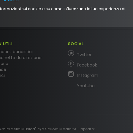
informazioni sui cookie e su come influenzano la tua esperienza di
K UTILI
SOCIAL
corsi bandistici
Twitter
chette da direzione
toria
Facebook
nde
ici
Instagram
Youtube
Amici della Musica" c/o Scuola Media “A.Capraro”