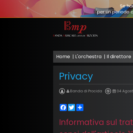
Se hai
per un periodo d
Home
L'orchestra
Il direttore
Privacy
Banda di Procida
04 Agost
Facebook
Twitter
Share
Informativa sul tra