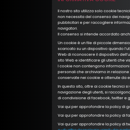
Il nostro sito utilizza solo cookie tecni
non necessita del consenso dei navigat
pubblicitari e per raccogliere informa
navigatori.
Il consenso si intende accordato anche
Un cookie è un file di piccole dimens
scaricato su un dispositivo quando l’u
Web di riconoscere il dispositivo dell’
sito Web e identificare gli utenti che vi
I cookie non contengono informazioni 
personali che archiviamo in relazione 
conservate nei cookie e ottenute da e
In questo sito, oltre ai cookie tecnici s
navigazione degli utenti, si raccolgono l
di condivisione di facebook, twitter e 
Vai qui per approfondire la policy di 
Vai qui per approfondire la policy di 
Vai qui per approfondire la policy di tw
e-di-altre-tecnologie-simili-da-parte