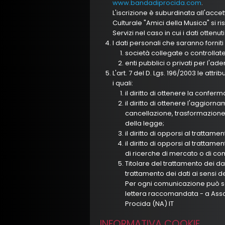
www.bandadiprocida.com
.
L'iscrizione è suburdinata all'acce
Culturale "Amici della Musica" si ris
Servizi nel caso in cui i dati ottenuti
I dati personali che saranno forni
società collegate o controllat
enti pubblici o privati per l'ad
L'art. 7 del D. Lgs. 196/2003 le attri
i quali:
il diritto di ottenere la confer
il diritto di ottenere l'aggiorn
cancellazione, trasformazione 
della legge;
il diritto di opporsi al trattame
il diritto di opporsi al trattame
di ricerche di mercato o di c
Titolare del trattamento dei da
trattamento dei dati ai sensi d
Per ogni comunicazione può sc
lettera raccomandata - a Assoc
Procida (NA) IT
INFORMATIVA COOKIE