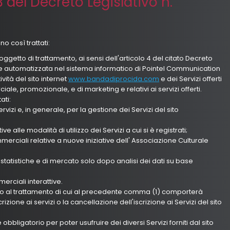
13 del Decreto Legislativo n.
no così trattati:
 oggetto di trattamento, ai sensi dell'articolo 4 del citato Decreto
ne automatizzata nel sistema informatico di Pointel Communication
ività del sito internet
www.bandadiprocida.com
e dei Servizi offerti
ale, promozionale, e di marketing e relativi ai servizi offerti.
ati:
rvizi e, in generale, per la gestione dei Servizi del sito
e alle modalità di utilizzo dei Servizi a cui si è registrati;
erciali relative a nuove iniziative dell' Associazione Culturale
statistiche e di mercato solo dopo analisi dei dati su base
rciali interattive.
o al trattamento di cui al precedente comma (1) comporterà
rizione ai servizi o la cancellazione dell'iscrizione ai Servizi del sito
obbligatorio per poter usufruire dei diversi Servizi forniti dal sito