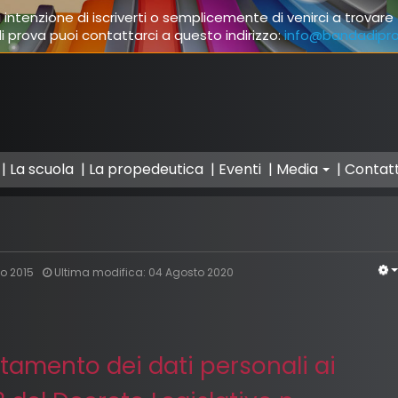
 intenzione di iscriverti o semplicemente di venirci a trovare
i prova puoi contattarci a questo indirizzo:
info@bandadipr
La scuola
La propedeutica
Eventi
Media
Contatt
o 2015
Ultima modifica: 04 Agosto 2020
ttamento dei dati personali ai