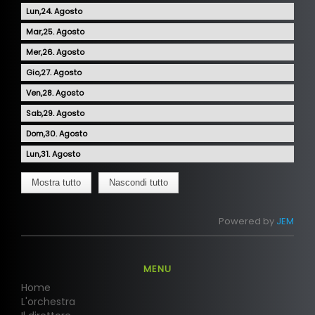
24
25
26
27
28
29
30
31
Mostra tutto
Nascondi tutto
Powered by
JEM
MENU
Home
L'orchestra